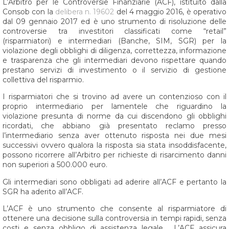
L’Arbitro per le Controversie Finanziarie (ACF), istituito dalla
Consob con la
delibera n. 19602
del 4 maggio 2016, è operativo
dal 09 gennaio 2017 ed è uno strumento di risoluzione delle
controversie tra investitori classificati come “retail”
(risparmiatori) e intermediari (Banche, SIM, SGR) per la
violazione degli obblighi di diligenza, correttezza, informazione
e trasparenza che gli intermediari devono rispettare quando
prestano servizi di investimento o il servizio di gestione
collettiva del risparmio.
I risparmiatori che si trovino ad avere un contenzioso con il
proprio intermediario per lamentele che riguardino la
violazione presunta di norme da cui discendono gli obblighi
ricordati, che abbiano già presentato reclamo presso
l’intermediario senza aver ottenuto risposta nei due mesi
successivi ovvero qualora la risposta sia stata insoddisfacente,
possono ricorrere all’Arbitro per richieste di risarcimento danni
non superiori a 500.000 euro.
Gli intermediari sono obbligati ad aderire all’ACF e pertanto la
SGR ha aderito all’ACF.
L’ACF è uno strumento che consente al risparmiatore di
ottenere una decisione sulla controversia in tempi rapidi, senza
costi e senza obbligo di assistenza legale. L’ACF assicura