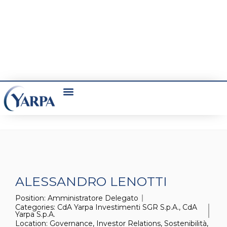
COSA FACCIAMO
ALESSANDRO LENOTTI
Position:
Amministratore Delegato
Categories:
CdA Yarpa Investimenti SGR S.p.A.
,
CdA
Yarpa S.p.A.
Location:
Governance
,
Investor Relations
,
Sostenibilità
,