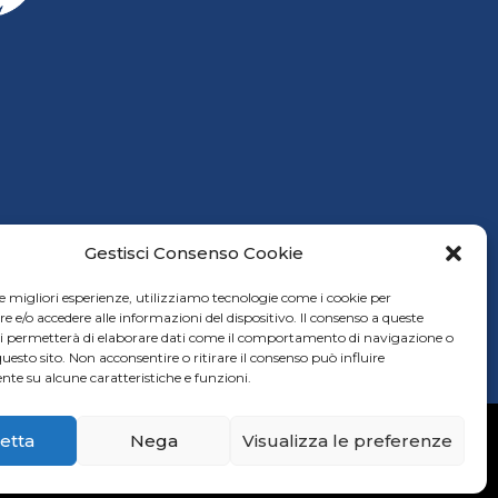
Gestisci Consenso Cookie
e finanziarie
le migliori esperienze, utilizziamo tecnologie come i cookie per
A
e/o accedere alle informazioni del dispositivo. Il consenso a queste
ci permetterà di elaborare dati come il comportamento di navigazione o
questo sito. Non acconsentire o ritirare il consenso può influire
te su alcune caratteristiche e funzioni.
etta
Nega
Visualizza le preferenze