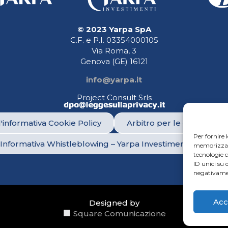
© 2023 Yarpa SpA
C.F. e P.I. 03354000105
Via Roma, 3
Genova (GE)
16121
info@yarpa.it
Project Consult Srls
l'informativa Cookie Policy
Arbitro per le controversi
Per fornire 
Informativa Whistleblowing – Yarpa Investimenti SGR S.p.
memorizzare 
tecnologie 
ID unici su 
negativamen
Acc
Designed by
Square Comunicazione