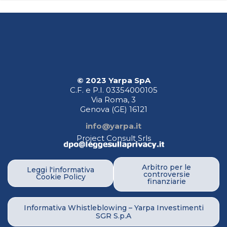
© 2023 Yarpa SpA
C.F. e P.I. 03354000105
Via Roma, 3
Genova (GE)
16121
info@yarpa.it
Project Consult Srls
Arbitro per le
Leggi l'informativa
controversie
Cookie Policy
finanziarie
Informativa Whistleblowing – Yarpa Investimenti
SGR S.p.A